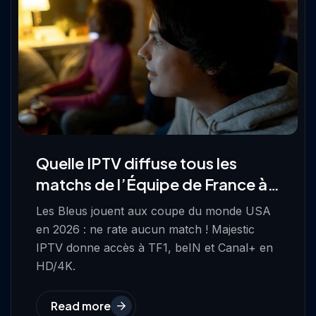
Quelle IPTV diffuse tous les
matchs de l’Équipe de France à
la Coupe du Monde 2026 aux
Les Bleus jouent aux coupe du monde USA
États-Unis ?
en 2026 : ne rate aucun match ! Majestic
IPTV donne accès à TF1, beIN et Canal+ en
HD/4K.
Read more